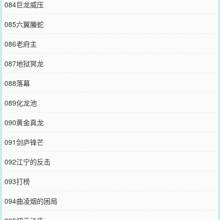
084巨龙威压
085六翼螣蛇
086老府主
087地狱冥龙
088落幕
089化龙池
090黄金真龙
091剑庐锋芒
092江宁的反击
093打榜
094曲凌烟的困局