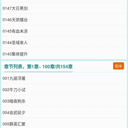
0147大日黑剑
0146天骄擂台
0145有血未凉
0144圣域来人
0143集体提升
章节列表，第1章~ 100章/共154章
倒序
001九层浮屠
002牛刀小试
003暗夜刺杀
004会武前夕
005群英汇聚