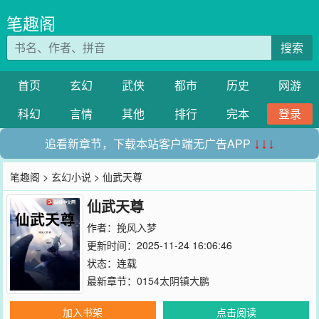
笔趣阁
搜索
首页
玄幻
武侠
都市
历史
网游
科幻
言情
其他
排行
完本
登录
追看新章节，下载本站客户端无广告APP
↓↓↓
笔趣阁
>
玄幻小说
> 仙武天尊
仙武天尊
作者：
挽风入梦
更新时间：2025-11-24 16:06:46
状态：连载
最新章节：
0154太阴镇大鹏
加入书架
点击阅读