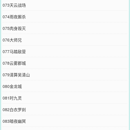
073天云战场
074雨夜厮杀
075肉身毁灭
076大师兄
077马踏敌营
078云雾郡城
079清算吴清山
080金龙城
081时九灵
082白衣罗刹
083暗夜幽冥