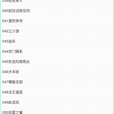
039初云来人
040前往试炼空间
041激烈争夺
042江少游
043追杀
044宗门嫡系
045失态的南明炎
046大丰收
047横推无阻
048法王遁逃
049赵凌风
050风雷之翼