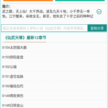
简介：
武之巅，天上仙！大千界战，波及九天十地，小千界无一幸
免。江宁醒来，亲故全无，甚至，他失去了十岁之前的种种记
忆。他是谁？来自哪里？亲人何在？只等他恢复血脉天赋，一步步提
升修为，将一切寻回。
复制分享
您要是觉得《
仙武天尊
》还不错的话请不要忘记向您QQ群和微博微信
里的朋友推荐哦！
《仙武天尊》最新12章节
0154太阴镇大鹏
0153阴阳星盘
0152认输
0151虚空血脉
0150摧枯拉朽
0149两败俱伤
0148日照金山