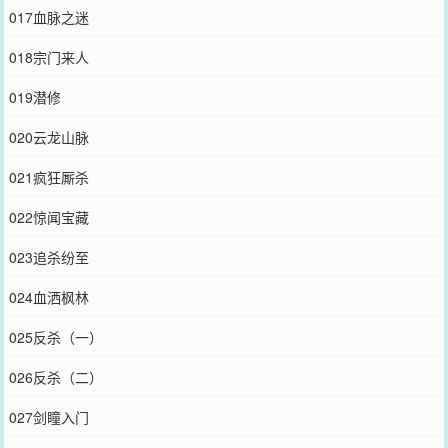
017血脉之迷
018宗门来人
019潜修
020云龙山脉
021疯狂厮杀
022惊闻宝藏
023追杀纷至
024血洒枫林
025反杀（一）
026反杀（二）
027剑瞳入门