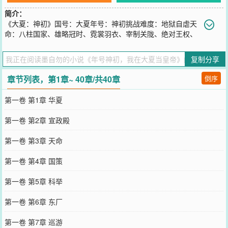
简介：
《大夏：神初》国号：大夏年号：神初挑战难度：地狱自虐天
命：八柱国家、雄略冠时、霓裳羽衣、宰制关陇、绝对王权、
鲁班天子臣子：管仲、诸葛亮、徐庶、法正、姜维、关羽、张飞、纳
兰容若美人：柳如是、董小宛、卞玉京、寇白门、李香君、陈圆圆、
复制分享
卢雨蝉、顾衡波……玩游戏，哪知穿越了！面对地狱自虐局势，不出
意外，失败了。也就是失败之后，他重生到了穿越开始时。这一次，
章节列表，第1章~ 40章/共40章
倒序
他要将前世所经历的遗憾全部弥补……
您要是觉得《
年号神初，我在大夏当皇帝
》还不错的话请不要忘记向
第一卷 第1章 华夏
您QQ群和微博微信里的朋友推荐哦！
第一卷 第2章 宣政殿
第一卷 第3章 天命
第一卷 第4章 国策
第一卷 第5章 科举
第一卷 第6章 东厂
第一卷 第7章 巡游