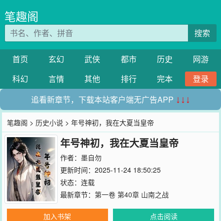
笔趣阁
搜索
首页
玄幻
武侠
都市
历史
网游
科幻
言情
其他
排行
完本
登录
追看新章节，下载本站客户端无广告APP
↓↓↓
笔趣阁
>
历史小说
> 年号神初，我在大夏当皇帝
年号神初，我在大夏当皇帝
作者：
墨自勿
更新时间：2025-11-24 18:50:25
状态：连载
最新章节：
第一卷 第40章 山南之战
加入书架
点击阅读