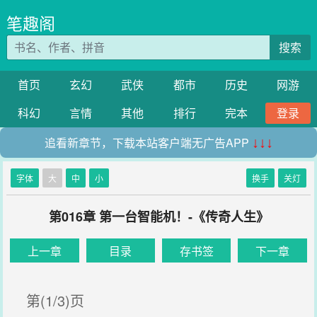
笔趣阁
搜索
首页
玄幻
武侠
都市
历史
网游
科幻
言情
其他
排行
完本
登录
追看新章节，下载本站客户端无广告APP
↓↓↓
字体
大
中
小
换手
关灯
第016章 第一台智能机！-《传奇人生》
上一章
目录
存书签
下一章
第(1/3)页