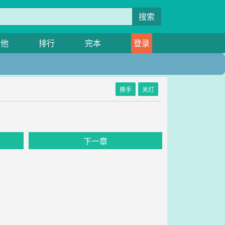
搜索
其他
排行
完本
登录
换手
关灯
下一章