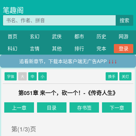
笔趣阁
搜索
首页
玄幻
武侠
都市
历史
网游
科幻
言情
其他
排行
完本
登录
追看新章节，下载本站客户端无广告APP
↓↓↓
字体
大
中
小
换手
关灯
第051章 来一个，砍一个！-《传奇人生》
上一章
目录
存书签
下一章
第(1/3)页