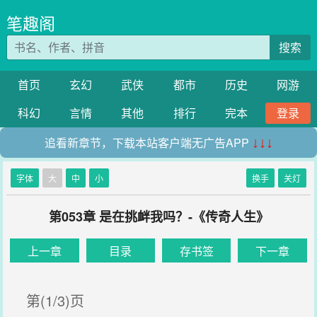
笔趣阁
搜索
首页
玄幻
武侠
都市
历史
网游
科幻
言情
其他
排行
完本
登录
追看新章节，下载本站客户端无广告APP
↓↓↓
字体
大
中
小
换手
关灯
第053章 是在挑衅我吗？-《传奇人生》
上一章
目录
存书签
下一章
第(1/3)页