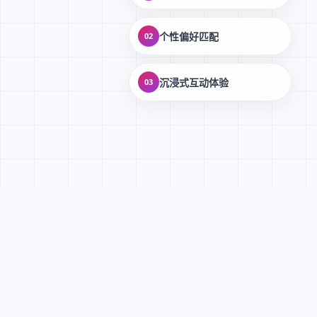
个性偏好匹配
02
沉浸式互动体验
03