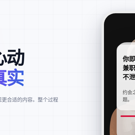
心动
你
兼
真实
不
约会
现更合适的内容。整个过程
题。