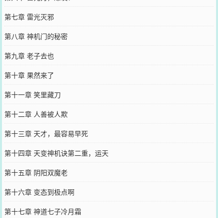
第七章 雷光灭邪
第八章 神机门的秘密
第九章 老子去也
第十章 果然来了
第十一章 笑里藏刀
第十二章 人善被人欺
第十三章 天才，最容易早死
第十四章 天变神机诀第二重，运天
第十五章 阴阳双魔老
第十六章 变态到极点啊
第十七章 神道七子冷月霜