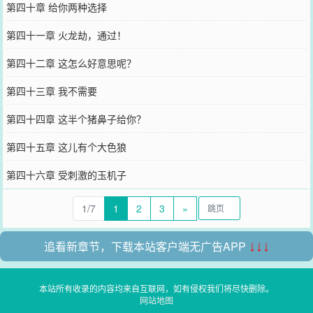
第四十章 给你两种选择
第四十一章 火龙劫，通过！
第四十二章 这怎么好意思呢？
第四十三章 我不需要
第四十四章 这半个猪鼻子给你？
第四十五章 这儿有个大色狼
第四十六章 受刺激的玉机子
1/7
1
2
3
»
追看新章节，下载本站客户端无广告APP
↓↓↓
本站所有收录的内容均来自互联网，如有侵权我们将尽快删除。
网站地图