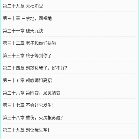
第二十九章 无福消受
第三十章 三禁地，四福地
第三十一章 破天九诀
第三十二章 老子和你们拼啦
第三十三章 终于等到你了
第三十四章 别欺负我了，好不好？
第三十五章 领教师姐高招
第三十六章 第四变，龙灵初变
第三十七章 不会让它发生！
第三十八章 重伤，火灵根苏醒？
第三十九章 别让我失望！