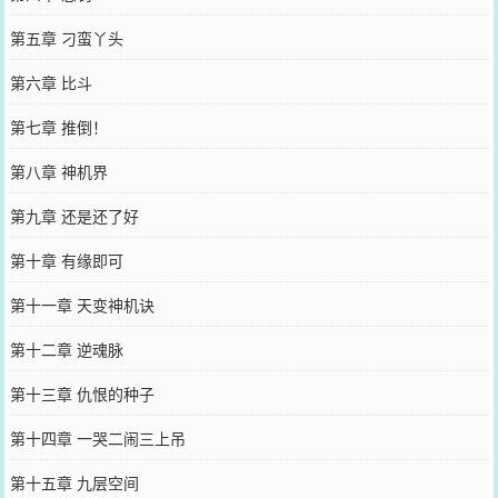
第五章 刁蛮丫头
第六章 比斗
第七章 推倒！
第八章 神机界
第九章 还是还了好
第十章 有缘即可
第十一章 天变神机诀
第十二章 逆魂脉
第十三章 仇恨的种子
第十四章 一哭二闹三上吊
第十五章 九层空间