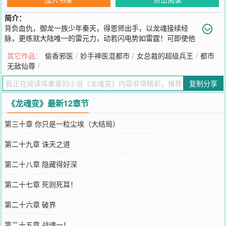
简介：
背负血仇，御龙一族少年秦天，得恩师出手，以龙魂接续经
脉，更练就大陆唯一的雷元力，动若闪电势如雷霆！可即使他
一身本事，仇家却是那掌控王朝的皇族！孤身一人，他该如何报这血
其它作品：
偷香邪医
/
妙手神医混都市
/
女总裁的超级兵王
/
都市
海深仇？逆天改命的他，又能否登上那高不可攀的强者巅峰？小墨已
无敌仙尊
/
完本两本百万字以上小说，人品有保障，希望新老朋友多多支持！一
群已经满了，书友们可以加2群109035322，3群：110517897，敲门
复制分享
砖：龙魂变
您要是觉得《
龙魂变
》还不错的话请不要忘记向您QQ群和微博微信里
《龙魂变》最新12章节
的朋友推荐哦！
第三十章 你只是一粒尘埃（大结局）
第二十九章 诛天之道
第二十八章 隐藏得好深
第二十七章 死则死耳！
第二十六章 破界
第二十五章 战魂一！