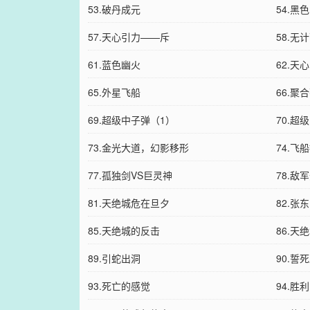
53.破丹成元
54.黑
57.天心引力——斥
58.无
61.蓝色幽火
62.天
65.外星飞船
66.聚
69.超级中子弹（1）
70.超
73.金光大道，幻影移形
74.飞
77.孤独剑VS巨灵神
78.敌
81.天绝城危在旦夕
82.张
85.天绝城的反击
86.天
89.引蛇出洞
90.誓
93.死亡的感觉
94.胜利