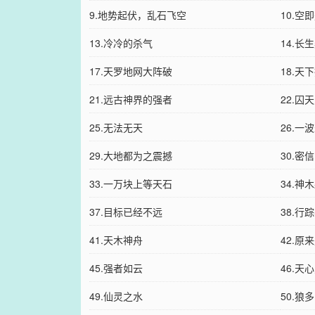
9.地势起伏，乱石飞空
10.空
13.冷冷的杀气
14.长
17.天罗地网大阵破
18.天
21.远古神界的强者
22.囚
25.无法无天
26.一
29.大地都为之震撼
30.密信
33.一万块上等天石
34.神
37.目标已经不远
38.行
41.天木神舟
42.原
45.强者如云
46.天
49.仙灵之水
50.