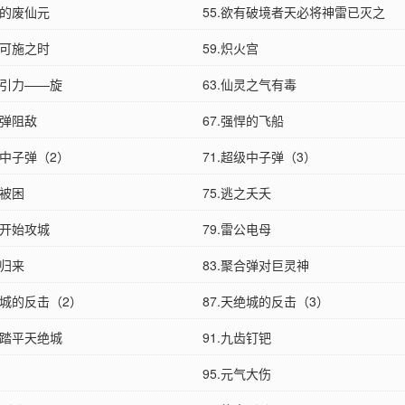
色的废仙元
55.欲有破境者天必将神雷已灭之
计可施之时
59.炽火宫
心引力——旋
63.仙灵之气有毒
合弹阻敌
67.强悍的飞船
级中子弹（2）
71.超级中子弹（3）
船被困
75.逃之夭夭
军开始攻城
79.雷公电母
东归来
83.聚合弹对巨灵神
绝城的反击（2）
87.天绝城的反击（3）
死踏平天绝城
91.九齿钉钯
95.元气大伤