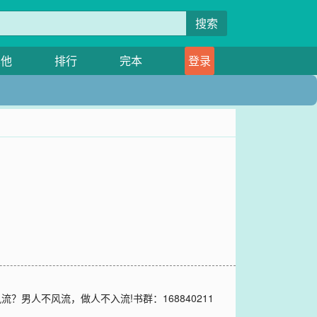
搜索
其他
排行
完本
登录
男人不风流，做人不入流!书群：168840211