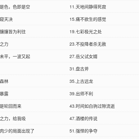
即是色，色即是空
11.天地间静得死寂
生窥天决
15.痛不欲生的感觉
下攘攘皆为利往
19.七彩极光之处
天之力
23.不投降者杀无赦
波未平，一波又起
27.岳父试女婿
31.盘古斧
木森林
35.上古远龙
踪暴露
39.出师不利
来是轮回而来
43.时间如白驹过隙流逝
心之力，给我吸
47.酒楼的传说
狼多肉少的局面出现了
51.强悍的争夺