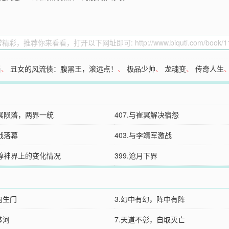
当
、
丑女的风流债：腹黑王，滚远点！
、
极品少帅
、
龙魂变
、
传奇人生
崔冥陨落，两界一统
407.与崔冥解决宿怨
大战落幕
403.与李靖军激战
至尊神界上的变化情况
399.沧月下界
的生门
3.幻中有幻，阵中有阵
移河
7.天道不彰，自取灭亡