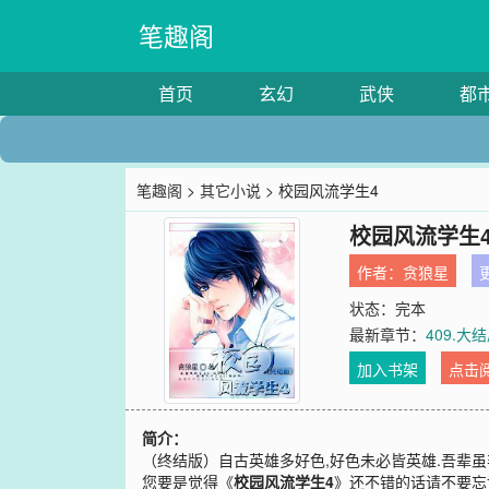
笔趣阁
首页
玄幻
武侠
都
笔趣阁
>
其它小说
> 校园风流学生4
校园风流学生
作者：
贪狼星
更
状态：完本
最新章节：
409.
加入书架
点击
简介：
（终结版）自古英雄多好色,好色未必皆英雄.吾辈虽
您要是觉得《
校园风流学生4
》还不错的话请不要忘