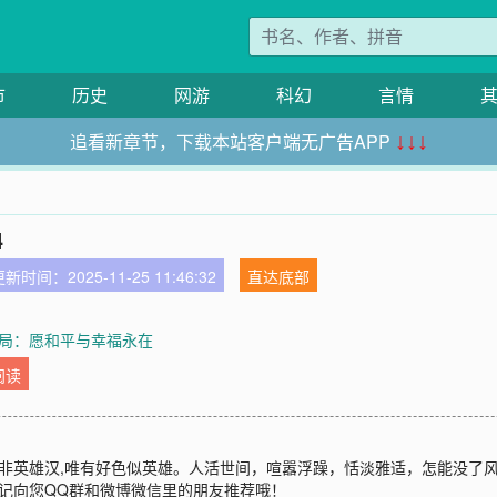
市
历史
网游
科幻
言情
追看新章节，下载本站客户端无广告APP
↓↓↓
4
新时间：2025-11-25 11:46:32
直达底部
大结局：愿和平与幸福永在
阅读
非英雄汉,唯有好色似英雄。人活世间，喧嚣浮躁，恬淡雅适，怎能没了风流？
记向您QQ群和微博微信里的朋友推荐哦！