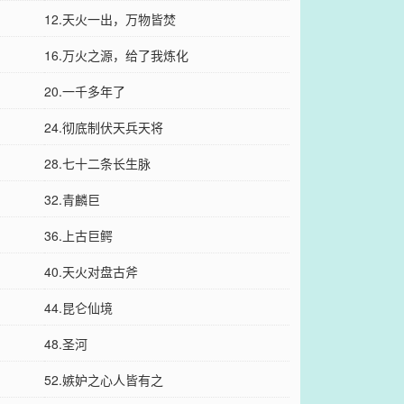
12.天火一出，万物皆焚
16.万火之源，给了我炼化
20.一千多年了
24.彻底制伏天兵天将
28.七十二条长生脉
32.青麟巨
36.上古巨鳄
40.天火对盘古斧
44.昆仑仙境
48.圣河
52.嫉妒之心人皆有之