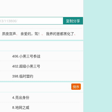
复制分享
、
夙夜宫声
、
亲爱的，驾！
、
我养的崽都黑化了
、
406.小黑三号参战
402.超级小黑三号
398.临时盟约
倒序
4.亮出身份
8.地网之威