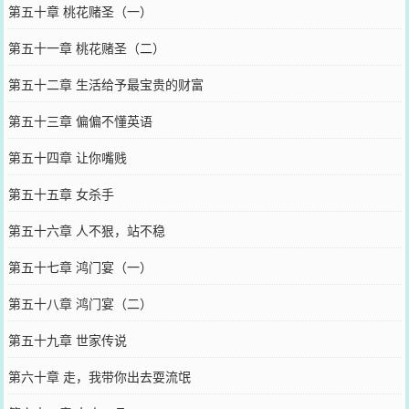
第五十章 桃花赌圣（一）
第五十一章 桃花赌圣（二）
第五十二章 生活给予最宝贵的财富
第五十三章 偏偏不懂英语
第五十四章 让你嘴贱
第五十五章 女杀手
第五十六章 人不狠，站不稳
第五十七章 鸿门宴（一）
第五十八章 鸿门宴（二）
第五十九章 世家传说
第六十章 走，我带你出去耍流氓