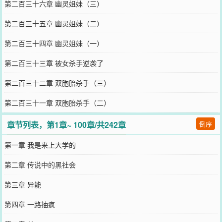
第二百三十六章 幽灵姐妹（三）
第二百三十五章 幽灵姐妹（二）
第二百三十四章 幽灵姐妹（一）
第二百三十三章 被女杀手逆袭了
第二百三十二章 双胞胎杀手（三）
第二百三十一章 双胞胎杀手（二）
章节列表，第1章~ 100章/共242章
倒序
第一章 我是来上大学的
第二章 传说中的黑社会
第三章 异能
第四章 一路抽疯