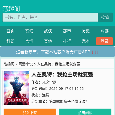
笔趣阁
搜索
首页
玄幻
武侠
都市
历史
网游
科幻
言情
其他
排行
完本
登录
追看新章节，下载本站客户端无广告APP
↓↓↓
笔趣阁
>
网游小说
> 人在奥特：我抢主场就变强
人在奥特：我抢主场就变强
作者：
光之学霸
更新时间：2025-09-17 04:15:52
状态：连载
最新章节：
第286章 疯子也懂兵法？
加入书架
点击阅读