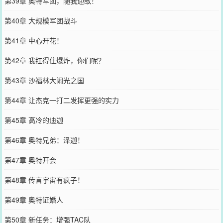
第39章 奥特军团，随我迎敌！
第40章 大规模军团战斗
第41章 中心开花！
第42章 我扛得住爆炸，你们呢？
第43章 沙福林大闹光之国
第44章 让杰克一打二发挥更强的实力
第45章 高冷的迪迦
第46章 奥特兄弟：泽迦！
第47章 奥特开会
第48章 传言宇宙有疯子！
第49章 奥特证婚人
第50章 新任务：增强TAC队