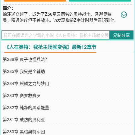
简介：
徐泽迦穿越了，成为了Z56星云同名的奥特战士，泽迦奥特
曼，精通治疗但不善战斗。\n发现胸前Z字计时器后意识到他
的星球会在某邪恶力量入侵下毁灭，为了保护家人，他决定去寻找光
之国与他们提前搞好关系。\n路途中，觉醒了【抢主场就变强系
复制分享
统】，一个在宇宙中出尽风头的奥特战士就此诞生。\n-说好的医疗战
士，你怎么把敌人都杀了？\n-杀了他们你们就不会受伤了呀！\n（时
《人在奥特：我抢主场就变强》最新12章节
间线、设定等为剧情浮动略有改动，不喜慎入）
您要是觉得《
人在奥特：我抢主场就变强
》还不错的话请不要忘记向
第286章 疯子也懂兵法？
您QQ群和微博微信里的朋友推荐哦！
第285章 我只是个辅助
第284章 麒麟之力的妙用
第283章 赛罗救赛罗
第282章 纯净的黑暗能量
第281章 破防的贝利亚
第280章 黑暗奥特军团