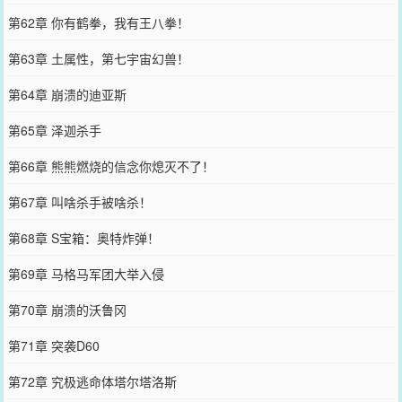
第62章 你有鹤拳，我有王八拳！
第63章 土属性，第七宇宙幻兽！
第64章 崩溃的迪亚斯
第65章 泽迦杀手
第66章 熊熊燃烧的信念你熄灭不了！
第67章 叫啥杀手被啥杀！
第68章 S宝箱：奥特炸弹！
第69章 马格马军团大举入侵
第70章 崩溃的沃鲁冈
第71章 突袭D60
第72章 究极逃命体塔尔塔洛斯