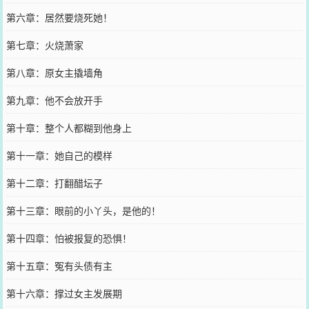
第六章：居然要烧死她！
第七章：火烧萧家
第八章：原女主撬墙角
第九章：他不会放开手
第十章：整个人都糊到他身上
第十一章：她自己的模样
第十二章：打翻醋坛子
第十三章：眼前的小丫头，是他的！
第十四章：怕被报复的恐惧！
第十五章：冤有头债有主
第十六章：撑过女主发展期