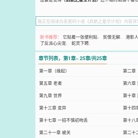
新书推荐：
它贴着一张便利贴
、
贫僧无解
、
港影
了反派心尖宠
、
蛇灵下聘
、
章节列表，第1章~ 25章/共25章
第一章（缘起）
第二章
第五章 老者
第六章
第九章 世界
第十章
第十三章 变异
第十四
第十七章 一招不慎初吻丢
第十八
第二十一章 被关
第二十