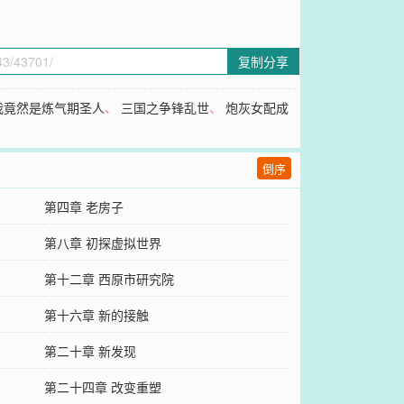
复制分享
我竟然是炼气期圣人
、
三国之争锋乱世
、
炮灰女配成
倒序
第四章 老房子
第八章 初探虚拟世界
第十二章 西原市研究院
第十六章 新的接触
第二十章 新发现
第二十四章 改变重塑