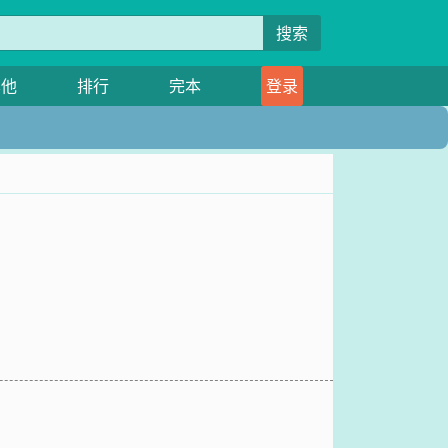
搜索
其他
排行
完本
登录