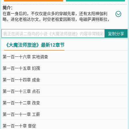
简介：
在嘉一身后的，不仅仅是众多的穿越先辈，还有太阳神伽利
略，进化老祖达尔文，时空老祖爱因斯坦，电磁萨满特斯拉，
辐射菩萨居里夫人，黑洞天尊霍金，以及救世主袁大...嘉一并不是一
个人独行。（太阳神等摘自暴走大事件）
复制分享
您要是觉得《
大魔法师旅途
》还不错的话请不要忘记向您QQ群和微博
微信里的朋友推荐哦！
《大魔法师旅途》最新12章节
第一百一十六章 实地调查
第一百一十五章 妇孺
第一百一十四章 成金
第一百一十三章 点石
第一百一十二章 改变
第一百一十一章 工薪
第一百一十章 督促