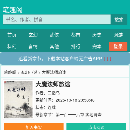
笔趣阁
搜索
首页
玄幻
武侠
都市
历史
网游
科幻
言情
其他
排行
完本
登录
追看新章节，下载本站客户端无广告APP
↓↓↓
笔趣阁
>
玄幻小说
> 大魔法师旅途
大魔法师旅途
作者：
二指鸟
更新时间：2025-10-18 20:56:46
状态：连载
最新章节：
第一百一十六章 实地调查
加入书架
点击阅读