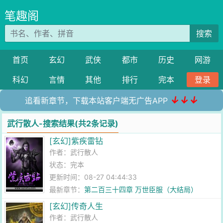
笔趣阁
搜索
首页
玄幻
武侠
都市
历史
网游
科幻
言情
其他
排行
完本
登录
↓↓↓
追看新章节，下载本站客户端无广告APP
武行散人-搜索结果(共2条记录)
[玄幻]紫疾雷钻
作者：
武行散人
状态：完本
更新时间：08-27 04:44:33
最新章节：
第二百三十四章 万世臣服（大结局）
[玄幻]传奇人生
作者：
武行散人