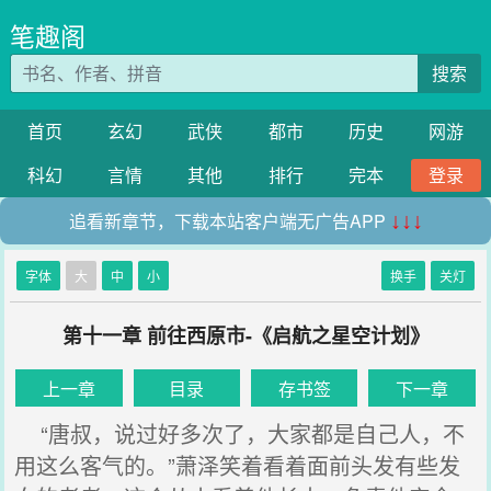
笔趣阁
搜索
首页
玄幻
武侠
都市
历史
网游
科幻
言情
其他
排行
完本
登录
追看新章节，下载本站客户端无广告APP
↓↓↓
字体
大
中
小
换手
关灯
第十一章 前往西原市-《启航之星空计划》
上一章
目录
存书签
下一章
“唐叔，说过好多次了，大家都是自己人，不
用这么客气的。”萧泽笑着看着面前头发有些发