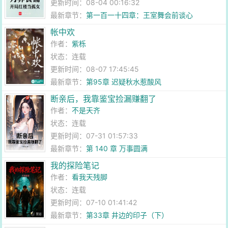
更新时间：08-04 00:16:32
最新章节：
第一百一十四章：王室舞会前谈心
帐中欢
作者：
紫栎
状态：连载
更新时间：08-07 17:45:45
最新章节：
第95章 迟疑秋水惹酸风
断亲后，我靠鉴宝捡漏赚翻了
作者：
不是天齐
状态：连载
更新时间：07-31 01:57:33
最新章节：
第 140 章 万事圆满
我的探险笔记
作者：
看我天残脚
状态：连载
更新时间：07-10 01:41:42
最新章节：
第33章 井边的印子（下）