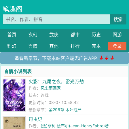
笔趣阁
搜索
首页
玄幻
武侠
都市
历史
网游
科幻
言情
其他
排行
完本
登录
↓↓↓
追看新章节，下载本站客户端无广告APP
言情小说列表
火影：九尾之夜，雷光万劫
作者：
风尘雨画家
状态：连载
更新时间：08-07 10:58:42
最新章节：
第296章 木叶戒严
昆虫记
作者：
(法)亨利·法布尔(Jean-HenryFabre)著