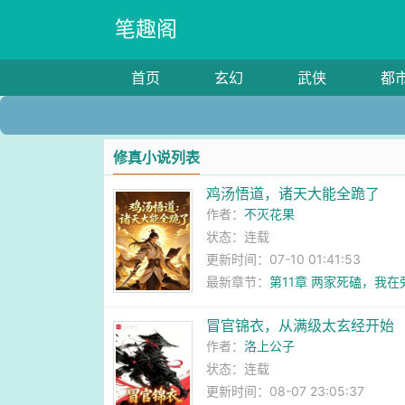
笔趣阁
首页
玄幻
武侠
都
修真小说列表
鸡汤悟道，诸天大能全跪了
作者：
不灭花果
状态：连载
更新时间：07-10 01:41:53
最新章节：
第11章 两家死磕，我
冒官锦衣，从满级太玄经开始
作者：
洛上公子
状态：连载
更新时间：08-07 23:05:37