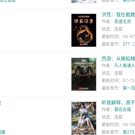
洪荒：我在截
作者：
吾道无穷
状态：连载
更新时间：08-07 1
最新章节：
277
三灯！
西游：从蜈蚣
作者：
凡人普通
状态：连载
更新时间：07-13 0
最新章节：
第一百
抢
听我解释，真
作者：
菊花豆腐
状态：连载
更新时间：08-08 0
傀儡
最新章节：
第27