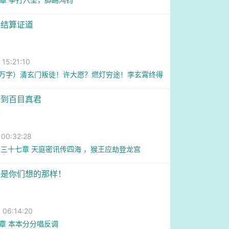
教结算证道
5:21:10
（万字）清玄门叛徒！许大愿？燃灯穷途！李玄霄终得
精到百目真君
人
0:32:28
三十七章 天庭密讯传四海 ，猴王应劫登龙宫
不是你们想的那样！
6:14:20
5章 本本分分唱反调