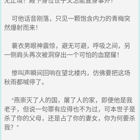
无止境！殿下身位世子又怎能置身事外？”
可他话音刚落，只见一颗饱含内力的青梅突
然爆射而来！
蓑衣男眼神震惊，避无可避，呼吸之间，另
一侧肩头再次被洞穿出一个可怕的血窟窿！
惨叫声瞬间回响在望北楼内，仿佛要把这场
秋雨都喊停了。
“燕崇灭了人的国，屠了人的家，即便他是我
老子，但说一句罪有应得也不为过，可本世子是
杀了你的父母，还是占了你的妻女，你为何要杀
我？”