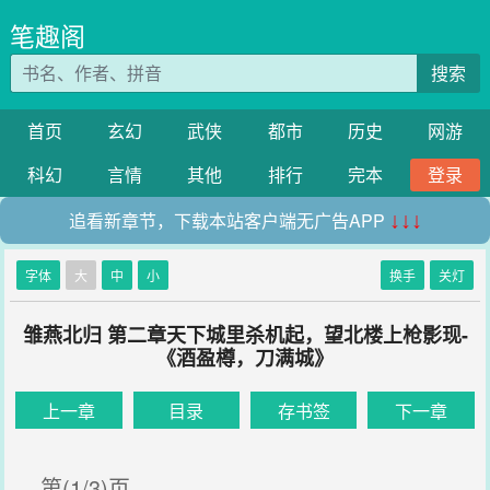
笔趣阁
搜索
首页
玄幻
武侠
都市
历史
网游
科幻
言情
其他
排行
完本
登录
追看新章节，下载本站客户端无广告APP
↓↓↓
字体
大
中
小
换手
关灯
雏燕北归 第二章天下城里杀机起，望北楼上枪影现-
《酒盈樽，刀满城》
上一章
目录
存书签
下一章
第(1/3)页