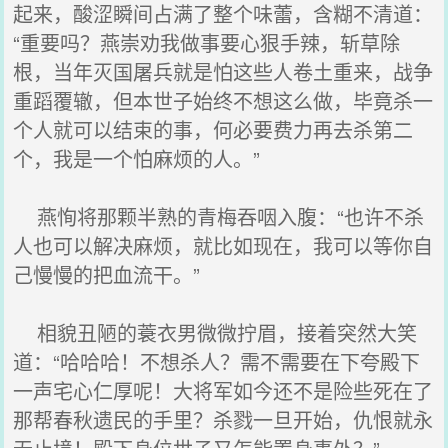
起来，酸涩瞬间占满了整个味蕾，含糊不清道：
“重要吗？燕崇劝我做事要心狠手辣，斩草除
根，当年灭国屠兵就是怕这些人卷土重来，战争
重蹈覆辙，但本世子始终不想这么做，毕竟杀一
个人就可以结束的事，何必要费力再去杀第二
个，我是一个怕麻烦的人。”
燕恂将那颗半熟的青梅吞咽入腹：“也许不杀
人也可以解决麻烦，就比如现在，我可以等你自
己慢慢的把血流干。”
相貌丑陋的蓑衣男微微拧眉，接着突然大笑
道：“哈哈哈！不想杀人？需不需要在下夸殿下
一声宅心仁厚呢！大将军如今还不是险些死在了
那帮春秋遗民的手里？杀戮一旦开始，仇恨就永