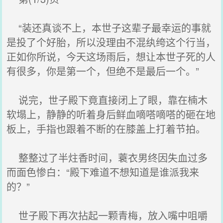
“装还真谈不上，本世子这辈子最幸运的事就
是投了个好胎，所以没理由不混纨绔这个行当，
正如你所说，今天这场雨后，想让本世子死的人
有很多，你是第一个，但绝不是最后一个。”
说完，世子殿下竟直接闭上了眼，靠在楠木
软塌上，静静的听着身后鲜血嘀嗒嘀嗒的砸在地
板上，手指也跟着不断的在膝盖上打着节拍。
整整过了半炷香时间，蓑衣男终因失血过多
而面色惨白：“殿下难道不想知道是谁派我来
的？”
世子殿下再次拈起一颗青梅，放入嘴中咀嚼