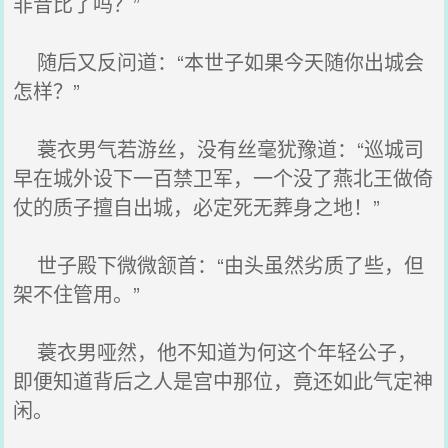
非昔比了吗？”
随后又反问道：“本世子如果今天随你出城会
怎样？”
蓑衣男气若游丝，没有丝毫犹豫道：“巡城司
早在城外设下一百禁卫军，一个没了燕北王做倚
仗的质子擅自出城，必定死无葬身之地！”
世子殿下微微颔首：“由头虽然劣质了些，但
架不住管用。”
蓑衣男哑然，他不知道为何这个年轻公子，
即便知道背后之人是宫中那位，竟还如此气定神
闲。