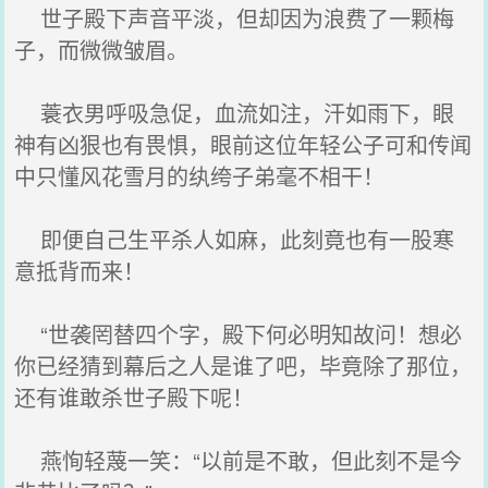
世子殿下声音平淡，但却因为浪费了一颗梅
子，而微微皱眉。
蓑衣男呼吸急促，血流如注，汗如雨下，眼
神有凶狠也有畏惧，眼前这位年轻公子可和传闻
中只懂风花雪月的纨绔子弟毫不相干！
即便自己生平杀人如麻，此刻竟也有一股寒
意抵背而来！
“世袭罔替四个字，殿下何必明知故问！想必
你已经猜到幕后之人是谁了吧，毕竟除了那位，
还有谁敢杀世子殿下呢！
燕恂轻蔑一笑：“以前是不敢，但此刻不是今