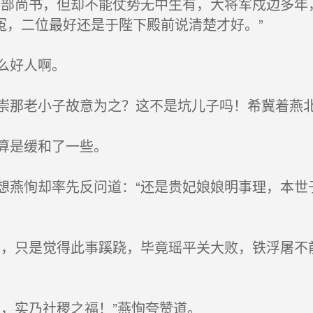
部尚书，但却不能仗势无中生有，大将军戍边多年
冤，二位最好还是于陛下殿前说清楚才好。”
么好人啊。
那老小子故意为之？这不是坑儿子吗！希冀着燕北
算是缓和了一些。
燕恂却率先反问道：“还是贵妃娘娘明事理，本世
，只是觉得此事蹊跷，毕竟瑶平关大败，铁浮屠不
，实乃社稷之福！”燕恂夸赞道。