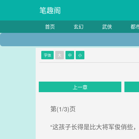
笔趣阁
首页
玄幻
武侠
都
字体
大
中
小
上一章
第(1/3)页
“这孩子长得是比大将军俊俏些，