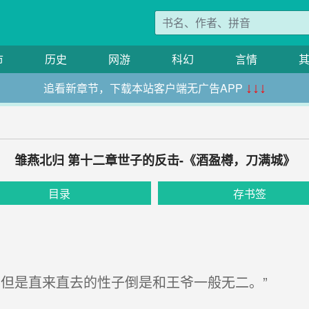
市
历史
网游
科幻
言情
追看新章节，下载本站客户端无广告APP
↓↓↓
雏燕北归 第十二章世子的反击-《酒盈樽，刀满城》
目录
存书签
但是直来直去的性子倒是和王爷一般无二。”