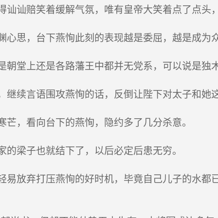
讪讪赔笑着缓解气氛，唯有皇帝大笑着点了点头
心思，台下燕恂此刻的表现越是委屈，越是成为众
朝堂上还是各路藩王中都并无党系，可以说是独木
继续言语围攻燕恂的话，反倒让陛下对太子和她这
寒芒，看向台下的燕恂，隐约多了几分杀意。
家的梁子也就结下了，以后必定后患无穷。
易放弃打压燕恂的好时机，毕竟自己儿子的水都已