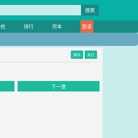
搜索
其他
排行
完本
登录
换手
关灯
下一章