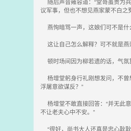
随后声音雍容道：“堂哥虽贵为兵
议军事，但也不想见燕家蒙不白之
燕恂暗骂一声，这娘们可不是什
这让自己怎么解释？可不就是燕崇
顿时场间因为柳若遗的话，气氛
杨增堂躬身行礼刚想发问，不曾想
浮屠意欲谋反？”
杨增堂不敢直接回答：“并无此意
不让老夫心中不安。”
“很好，尚书大人还真是忠心耿耿