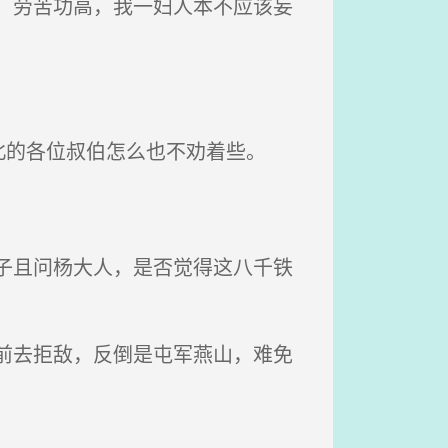
，劳苦功高，我一妇人本不应该妄
的各位叔伯怎么也不劝着些。
子且问杨大人，是否觉得这八千铁
前去拒敌，反倒是屯军燕山，难免